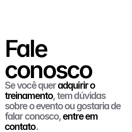
Fale 
conosco
Se
você
quer
adquirir
o
treinamento
,
tem
dúvidas
sobre
o
evento
ou
gostaria
de
falar
conosco,
entre
em
contato
.